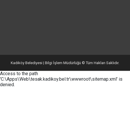
Kadıköy Belediyesi | Bilgi İşlem Müdürlüğü © Tüm Hakları Saklıdır.
Access to the path
'C:\Apps\Web\tesak.kadikoy.bel.tr\wwwroot\sitemap.xml' is
denied.