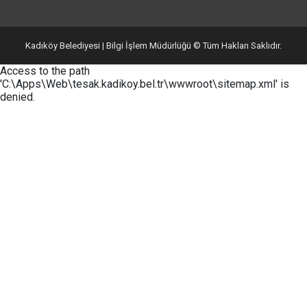
Kadıköy Belediyesi | Bilgi İşlem Müdürlüğü © Tüm Hakları Saklıdır.
Access to the path
'C:\Apps\Web\tesak.kadikoy.bel.tr\wwwroot\sitemap.xml' is
denied.