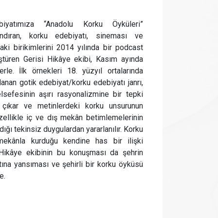
iyatımıza “Anadolu Korku Öyküleri”
andıran, korku edebiyatı, sineması ve
daki birikimlerini 2014 yılında bir podcast
ştüren Gerisi Hikâye ekibi, Kasım ayında
rle. İlk örnekleri 18. yüzyıl ortalarında
anan gotik edebiyat/korku edebiyatı janrı,
lsefesinin aşırı rasyonalizmine bir tepki
 çıkar ve metinlerdeki korku unsurunun
özellikle iç ve dış mekân betimlemelerinin
ığı tekinsiz duygulardan yararlanılır. Korku
mekânla kurduğu kendine has bir ilişki
i Hikâye ekibinin bu konuşması da şehrin
ına yansıması ve şehirli bir korku öyküsü
e.