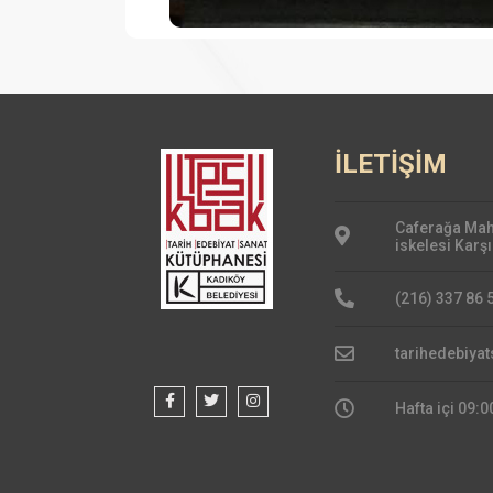
İLETİŞİM
Caferağa Maha
iskelesi Karşı
(216) 337 86 
tarihedebiya
Hafta içi 09:0