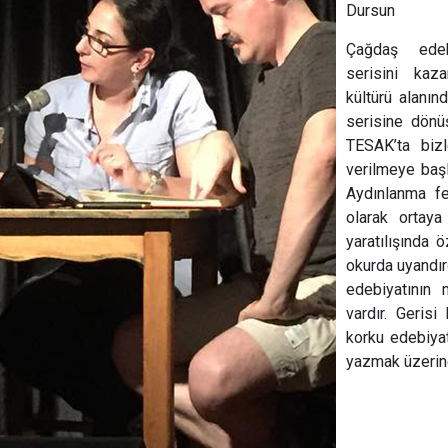
Dursun
Çağdaş edeb
serisini kaz
kültürü alanın
serisine dönü
TESAK’ta bizle
verilmeye başl
Aydınlanma fe
olarak ortaya
yaratılışında 
okurda uyandırd
edebiyatının 
vardır. Geris
korku edebiyat
yazmak üzerin