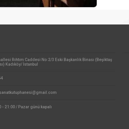
llesi Rıhtım Caddesi No:2/3 Eski Başkanlık Binası (Beşiktaş
sı) Kadıköy/ İstanbul
54
tsanatkutuphanesi@gmail.com
0 - 21:00 / Pazar günü kapalı